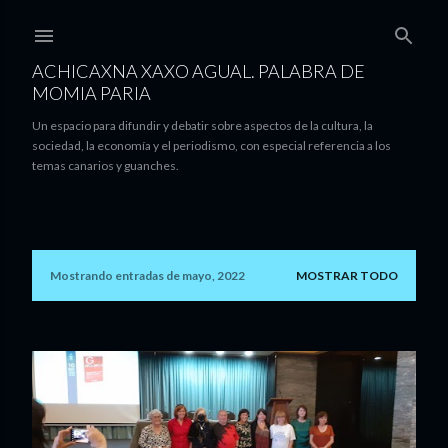
Ir al contenido principal
ACHICAXNA XAXO AGUAL. PALABRA DE
MOMIA PARIA
Un espacio para difundir y debatir sobre aspectos de la cultura, la
sociedad, la economía y el periodismo, con especial referencia a los
temas canarios y guanches.
Mostrando entradas de mayo, 2022
MOSTRAR TODO
E
n
t
r
a