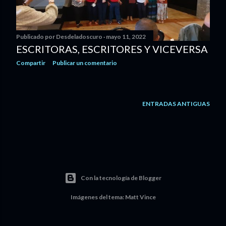
d
a
Publicado por
Desdeladoscuro
mayo 11, 2022
s
ESCRITORAS, ESCRITORES Y VICEVERSA
Compartir
Publicar un comentario
ENTRADAS ANTIGUAS
Con la tecnología de Blogger
Imágenes del tema:
Matt Vince